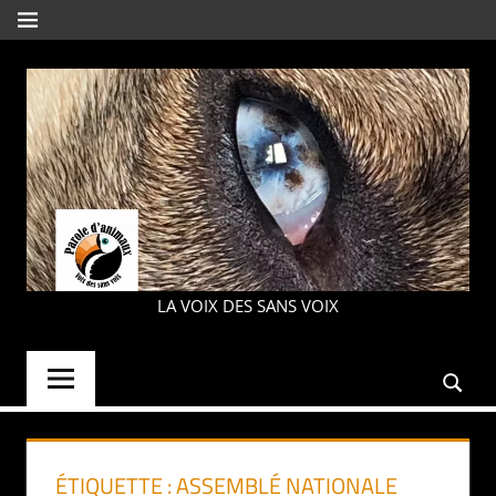
Aller
MENU
au
contenu
PAROLE
LA VOIX DES SANS VOIX
D'ANIMAUX
ÉTIQUETTE :
ASSEMBLÉ NATIONALE