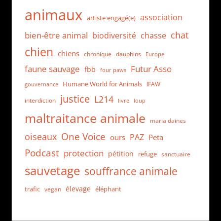
animaux
association
artiste engagé(e)
chat
bien-être animal
biodiversité
chasse
chien
chiens
chronique
dauphins
Europe
faune sauvage
Futur Asso
fbb
four paws
Humane World for Animals
IFAW
gouvernance
justice
L214
interdiction
loup
livre
maltraitance animale
maria daines
One Voice
oiseaux
PAZ
ours
Peta
Podcast
protection
pétition
refuge
sanctuaire
sauvetage
souffrance animale
élevage
trafic
éléphant
vegan