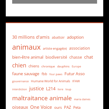
30 millions d'amis
adoption
abattoir
animaux
association
artiste engagé(e)
chat
bien-être animal
biodiversité
chasse
chien
chiens
chronique
dauphins
Europe
faune sauvage
Futur Asso
fbb
four paws
Humane World for Animals
IFAW
gouvernance
justice
L214
interdiction
loup
livre
maltraitance animale
maria daines
One Voice
oiseaux
PAZ
ours
Peta