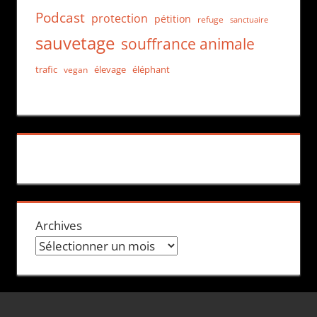
Podcast
protection
pétition
refuge
sanctuaire
sauvetage
souffrance animale
trafic
élevage
éléphant
vegan
Archives