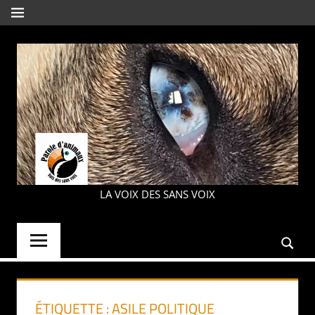
Aller
MENU
au
contenu
PAROLE
LA VOIX DES SANS VOIX
D'ANIMAUX
ÉTIQUETTE :
ASILE POLITIQUE