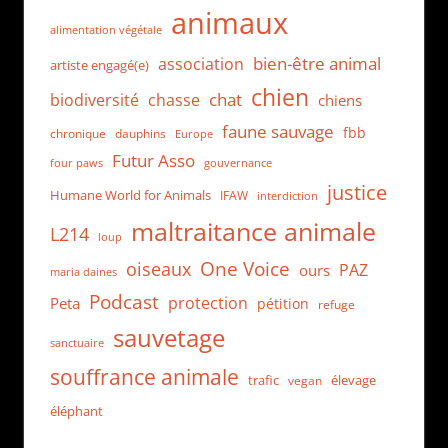
animaux
alimentation végétale
bien-être animal
association
artiste engagé(e)
chien
chat
biodiversité
chasse
chiens
faune sauvage
fbb
dauphins
chronique
Europe
Futur Asso
four paws
gouvernance
justice
Humane World for Animals
IFAW
interdiction
maltraitance animale
L214
loup
One Voice
oiseaux
PAZ
ours
maria daines
Podcast
protection
Peta
pétition
refuge
sauvetage
sanctuaire
souffrance animale
trafic
élevage
vegan
éléphant