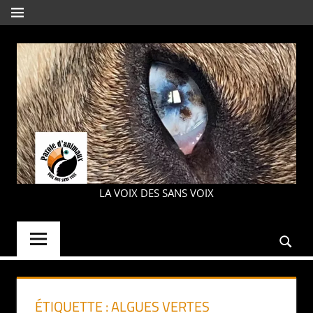
Aller
MENU
au
contenu
PAROLE
LA VOIX DES SANS VOIX
D'ANIMAUX
ÉTIQUETTE :
ALGUES VERTES