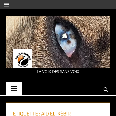
Aller
MENU
au
contenu
PAROLE
LA VOIX DES SANS VOIX
D'ANIMAUX
ÉTIQUETTE :
AÏD EL-KÉBIR