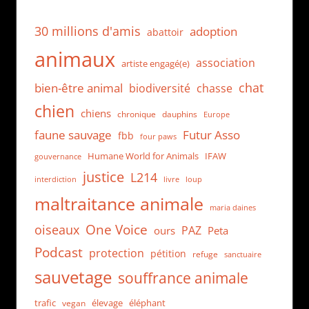
30 millions d'amis
adoption
abattoir
animaux
association
artiste engagé(e)
chat
bien-être animal
biodiversité
chasse
chien
chiens
chronique
dauphins
Europe
faune sauvage
Futur Asso
fbb
four paws
Humane World for Animals
IFAW
gouvernance
justice
L214
interdiction
loup
livre
maltraitance animale
maria daines
One Voice
oiseaux
PAZ
ours
Peta
Podcast
protection
pétition
refuge
sanctuaire
sauvetage
souffrance animale
trafic
élevage
éléphant
vegan