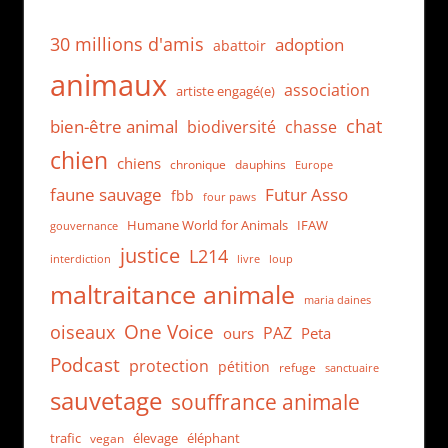
30 millions d'amis
adoption
abattoir
animaux
association
artiste engagé(e)
chat
bien-être animal
biodiversité
chasse
chien
chiens
chronique
dauphins
Europe
faune sauvage
Futur Asso
fbb
four paws
Humane World for Animals
IFAW
gouvernance
justice
L214
interdiction
loup
livre
maltraitance animale
maria daines
One Voice
oiseaux
PAZ
ours
Peta
Podcast
protection
pétition
refuge
sanctuaire
sauvetage
souffrance animale
trafic
élevage
éléphant
vegan