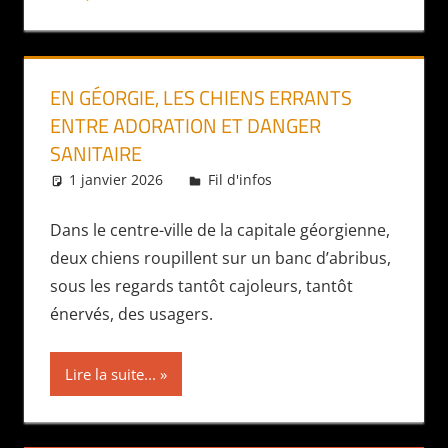
EN GÉORGIE, LES CHIENS ERRANTS
ENTRE ADORATION ET DANGER
SANITAIRE
1 janvier 2026
Daniel
Fil d'infos
Dans le centre-ville de la capitale géorgienne,
deux chiens roupillent sur un banc d’abribus,
sous les regards tantôt cajoleurs, tantôt
énervés, des usagers.
Lire la suite...