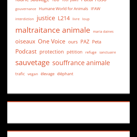
Humane World for Animals
IFAW
gouvernance
justice
L214
interdiction
loup
livre
maltraitance animale
maria daines
One Voice
oiseaux
PAZ
ours
Peta
Podcast
protection
pétition
refuge
sanctuaire
sauvetage
souffrance animale
trafic
élevage
éléphant
vegan