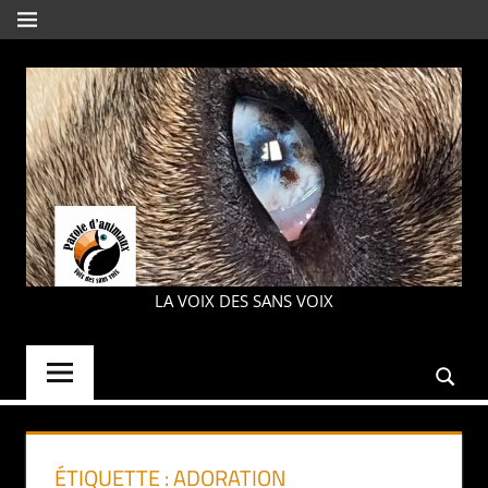
Aller
MENU
au
contenu
PAROLE
LA VOIX DES SANS VOIX
D'ANIMAUX
ÉTIQUETTE :
ADORATION