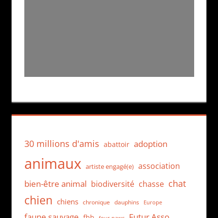
30 millions d'amis
adoption
abattoir
animaux
association
artiste engagé(e)
chat
bien-être animal
biodiversité
chasse
chien
chiens
chronique
dauphins
Europe
faune sauvage
Futur Asso
fbb
four paws