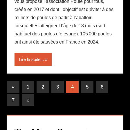
vous propose l’association Poule pour tous,
créée en 2017 et dont l’objectif est d’éviter à des
milliers de poules de partir à l’abattoir
lorsqu’elles atteignent l’âge de 18 mois (sort
habituel des poules d’élevage). 105 000 poules
ont ainsi été sauvées en France en 2024.
Lire la suite...
Pagination
Publications
«
1
2
3
4
5
6
précédentes
des
Publications
7
»
publications
suivantes :