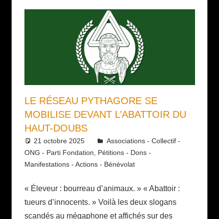
LE RÉSEAU PYTHAGORE SE
MOBILISE DEVANT L’ABATTOIR DU
HAUT-DOUBS
21 octobre 2025
Daniel
Associations - Collectif -
ONG - Parti Fondation
,
Pétitions - Dons -
Manifestations - Actions - Bénévolat
« Éleveur : bourreau d’animaux. » « Abattoir :
tueurs d’innocents. » Voilà les deux slogans
scandés au mégaphone et affichés sur des