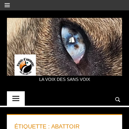
Aller
MENU
au
contenu
LA VOIX DES SANS VOIX
PAROLE
D'ANIMAUX
ÉTIQUETTE :
ABATTOIR