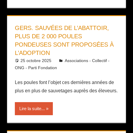
GERS. SAUVÉES DE L’ABATTOIR,
PLUS DE 2 000 POULES
PONDEUSES SONT PROPOSÉES À
L’ADOPTION
25 octobre 2025
Daniel
Associations - Collectif -
ONG - Parti Fondation
Les poules font l’objet ces dernières années de
plus en plus de sauvetages auprès des éleveurs.
Lire la suite...