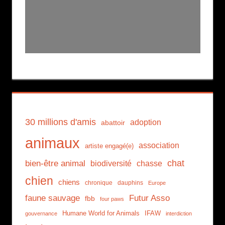
30 millions d'amis
adoption
abattoir
animaux
association
artiste engagé(e)
chat
bien-être animal
biodiversité
chasse
chien
chiens
chronique
dauphins
Europe
faune sauvage
Futur Asso
fbb
four paws
Humane World for Animals
IFAW
gouvernance
interdiction