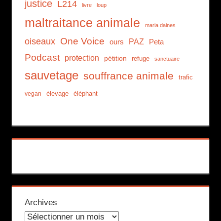
justice
L214
livre
loup
maltraitance animale
maria daines
One Voice
oiseaux
PAZ
ours
Peta
Podcast
protection
pétition
refuge
sanctuaire
sauvetage
souffrance animale
trafic
élevage
éléphant
vegan
Archives