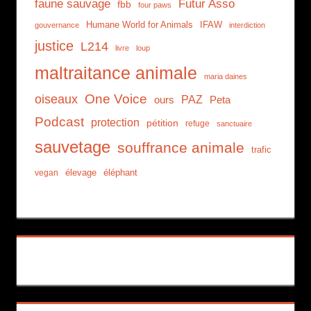
faune sauvage
Futur Asso
fbb
four paws
Humane World for Animals
IFAW
gouvernance
interdiction
justice
L214
livre
loup
maltraitance animale
maria daines
One Voice
oiseaux
PAZ
ours
Peta
Podcast
protection
pétition
refuge
sanctuaire
sauvetage
souffrance animale
trafic
élevage
éléphant
vegan