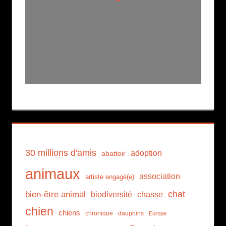
30 millions d'amis
adoption
abattoir
animaux
association
artiste engagé(e)
chat
bien-être animal
biodiversité
chasse
chien
chiens
chronique
dauphins
Europe