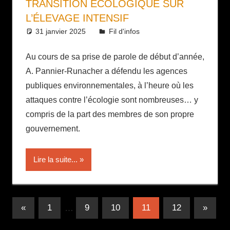
TRANSITION ÉCOLOGIQUE SUR
L’ÉLEVAGE INTENSIF
31 janvier 2025
Daniel
Fil d'infos
Au cours de sa prise de parole de début d’année,
A. Pannier-Runacher a défendu les agences
publiques environnementales, à l’heure où les
attaques contre l’écologie sont nombreuses… y
compris de la part des membres de son propre
gouvernement.
Lire la suite...
Pagination
Publications
Publica
«
1
…
9
10
11
12
»
précédentes
suivant
des