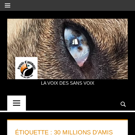
Aller
MENU
au
contenu
LA VOIX DES SANS VOIX
PAROLE
D'ANIMAUX
ÉTIQUETTE :
30 MILLIONS D’AMIS