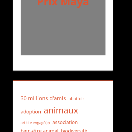
Prix Maya
30 millions d'amis
abattoir
animaux
adoption
association
artiste engagé(e)
bien-être animal
biodiversité