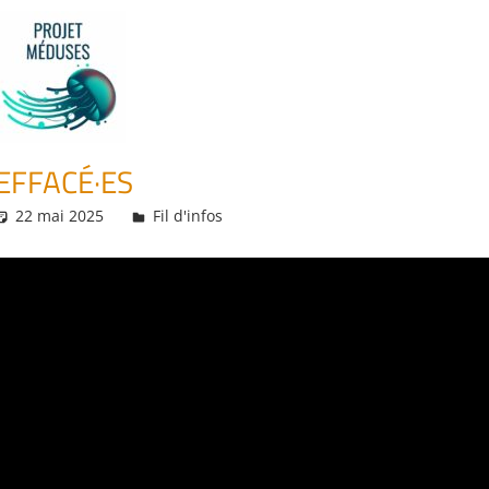
EFFACÉ·ES
22 mai 2025
Daniel
Fil d'infos