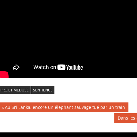
PROJET MÉDUSE
SENTIENCE
Navigation
Publication
Au Sri Lanka, encore un éléphant sauvage tué par un train
précédente :
de
Publicati
Dans les 
suivante 
l’article