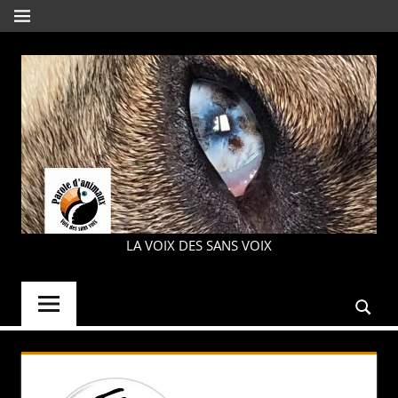
Aller
MENU
au
contenu
PAROLE
LA VOIX DES SANS VOIX
D'ANIMAUX