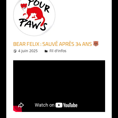
BEAR FELIX : SAUVÉ APRÈS 34 ANS
4 juin 2025
Daniel
Fil d'infos