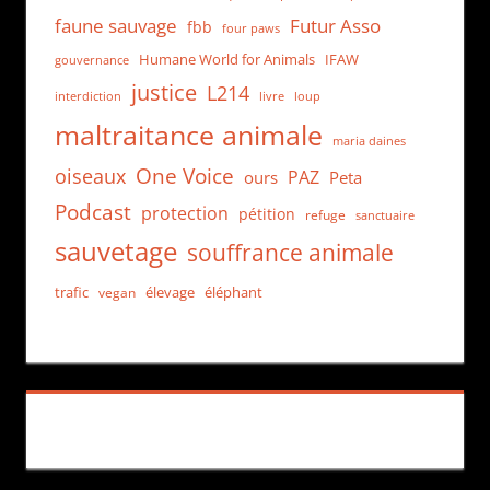
faune sauvage
Futur Asso
fbb
four paws
Humane World for Animals
IFAW
gouvernance
justice
L214
interdiction
loup
livre
maltraitance animale
maria daines
One Voice
oiseaux
PAZ
ours
Peta
Podcast
protection
pétition
refuge
sanctuaire
sauvetage
souffrance animale
trafic
élevage
éléphant
vegan