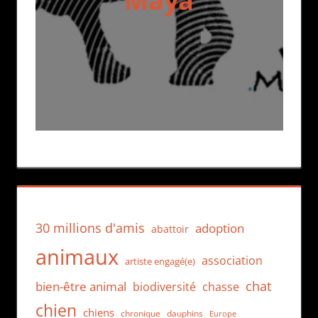
Maya
30 millions d'amis
adoption
abattoir
animaux
association
artiste engagé(e)
chat
bien-être animal
biodiversité
chasse
chien
chiens
chronique
dauphins
Europe