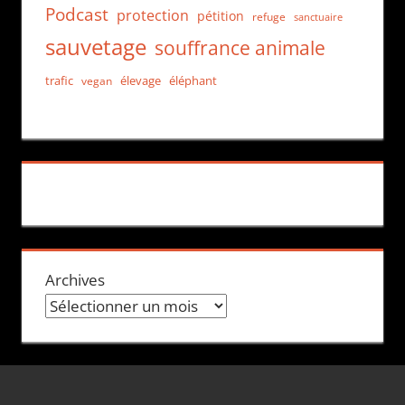
Podcast
protection
pétition
refuge
sanctuaire
sauvetage
souffrance animale
trafic
élevage
éléphant
vegan
Archives