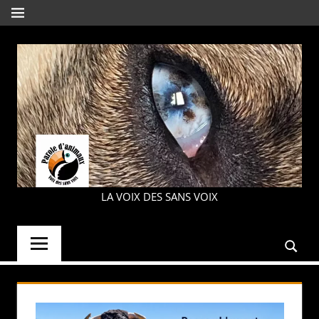
Aller
MENU
au
contenu
PAROLE
LA VOIX DES SANS VOIX
D'ANIMAUX