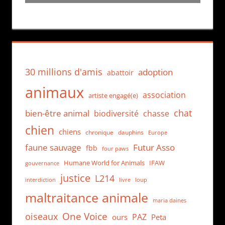
30 millions d'amis
adoption
abattoir
animaux
association
artiste engagé(e)
chat
bien-être animal
biodiversité
chasse
chien
chiens
chronique
dauphins
Europe
faune sauvage
Futur Asso
fbb
four paws
Humane World for Animals
IFAW
gouvernance
justice
L214
interdiction
loup
livre
maltraitance animale
maria daines
One Voice
oiseaux
PAZ
ours
Peta