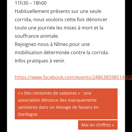
11h30 – 18h00
Habituellement présents sur une seule
corrida, nous voulons cette fois dénoncer
toute une journée les mises à mort et la
souffrance animale.
Rejoignez-nous à Nîmes pour une
mobilisation déterminée contre la corrida.
Infos pratiques à venir.
https://www.facebook.com/events/24863859851450
Navigation
Publication
« Des centaines de cadavres » : une
précédente :
association dénonce des manquements
de
sanitaires dans un élevage de faisans en
l’article
Dordogne
Publication
Mai en chiffres
suivante :