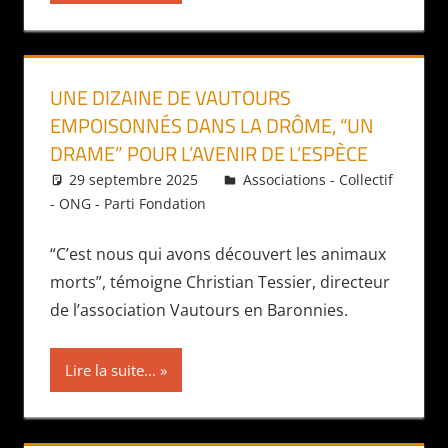
UNE DIZAINE DE VAUTOURS
EMPOISONNÉS DANS LA DRÔME, “UN
DRAME” POUR L’AVENIR DE L’ESPÈCE
29 septembre 2025
Daniel
Associations - Collectif
- ONG - Parti Fondation
“C’est nous qui avons découvert les animaux
morts”, témoigne Christian Tessier, directeur
de l’association Vautours en Baronnies.
Lire la suite...