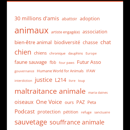
30 millions d'amis
adoption
abattoir
animaux
association
artiste engagé(e)
chat
bien-être animal
biodiversité
chasse
chien
chiens
chronique
dauphins
Europe
faune sauvage
Futur Asso
fbb
four paws
Humane World for Animals
IFAW
gouvernance
justice
L214
interdiction
loup
livre
maltraitance animale
maria daines
One Voice
oiseaux
PAZ
ours
Peta
Podcast
protection
pétition
refuge
sanctuaire
sauvetage
souffrance animale