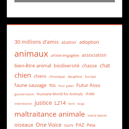
30 millions d'amis
adoption
abattoir
animaux
association
artiste engagé(e)
chat
bien-être animal
biodiversité
chasse
chien
chiens
chronique
dauphins
Europe
faune sauvage
Futur Asso
fbb
four paws
Humane World for Animals
IFAW
gouvernance
justice
L214
interdiction
loup
livre
maltraitance animale
maria daines
One Voice
oiseaux
PAZ
ours
Peta