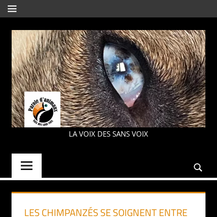
Aller
MENU
au
contenu
PAROLE
LA VOIX DES SANS VOIX
D'ANIMAUX
LES CHIMPANZÉS SE SOIGNENT ENTRE