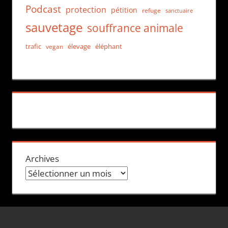
Podcast
protection
pétition
refuge
sanctuaire
sauvetage
souffrance animale
trafic
élevage
éléphant
vegan
Archives