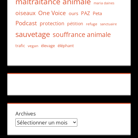
maltraitance animale
maria daines
One Voice
oiseaux
PAZ
ours
Peta
Podcast
protection
pétition
refuge
sanctuaire
sauvetage
souffrance animale
trafic
élevage
éléphant
vegan
Archives