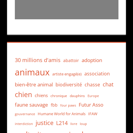
30 millions d'amis
adoption
abattoir
animaux
association
artiste engagé(e)
chat
bien-être animal
biodiversité
chasse
chien
chiens
chronique
dauphins
Europe
faune sauvage
Futur Asso
fbb
four paws
Humane World for Animals
IFAW
gouvernance
justice
L214
interdiction
loup
livre