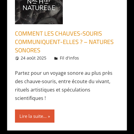
COMMENT LES CHAUVES-SOURIS
COMMUNIQUENT-ELLES ? – NATURES
SONORES
24 août 2025
Daniel
Fil d'infos
Partez pour un voyage sonore au plus près
des chauve-souris, entre écoute du vivant,
rituels artistiques et spéculations
scientifiques !
Lire la suite...