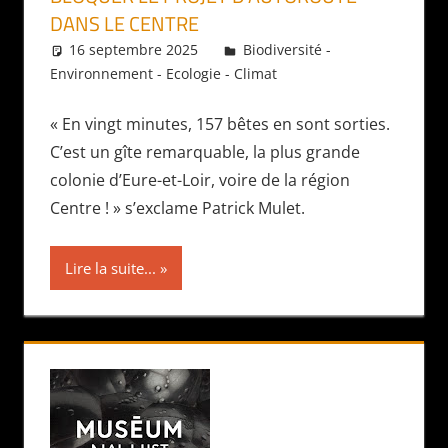
DANS LE CENTRE
16 septembre 2025
Daniel
Biodiversité -
Environnement - Ecologie - Climat
« En vingt minutes, 157 bêtes en sont sorties.
C’est un gîte remarquable, la plus grande
colonie d’Eure-et-Loir, voire de la région
Centre ! » s’exclame Patrick Mulet.
Lire la suite...