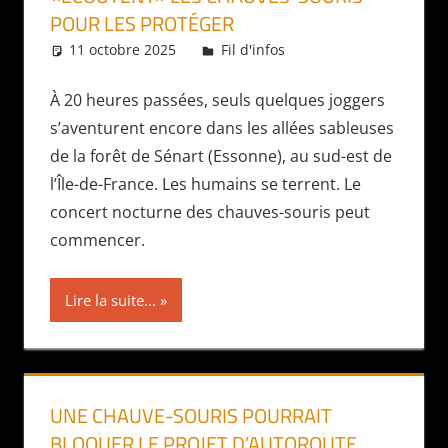
POUR LES PROTÉGER
11 octobre 2025
Daniel
Fil d'infos
À 20 heures passées, seuls quelques joggers
s’aventurent encore dans les allées sableuses
de la forêt de Sénart (Essonne), au sud-est de
l’Île-de-France. Les humains se terrent. Le
concert nocturne des chauves-souris peut
commencer.
Lire la suite...
UNE CHAUVE-SOURIS POURRAIT
BLOQUER LE PROJET D’AUTOROUTE