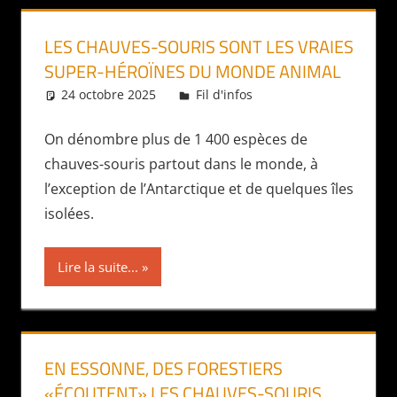
LES CHAUVES-SOURIS SONT LES VRAIES
SUPER-HÉROÏNES DU MONDE ANIMAL
24 octobre 2025
Daniel
Fil d'infos
On dénombre plus de 1 400 espèces de
chauves-souris partout dans le monde, à
l’exception de l’Antarctique et de quelques îles
isolées.
Lire la suite...
EN ESSONNE, DES FORESTIERS
«ÉCOUTENT» LES CHAUVES-SOURIS