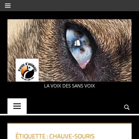
Aller
MENU
au
contenu
PAROLE
LA VOIX DES SANS VOIX
D'ANIMAUX
ÉTIQUETTE :
CHAUVE-SOURIS