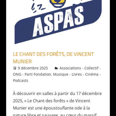
LE CHANT DES FORÊTS, DE VINCENT
MUNIER
9 décembre 2025
Daniel
Associations - Collectif -
ONG - Parti Fondation
,
Musique - Livres - Cinéma -
Podcasts
À découvrir en salles à partir du 17 décembre
2025, « Le Chant des forêts » de Vincent
Munier est une époustouflante ode à la
nature libre et sauvage, au cœur du massif