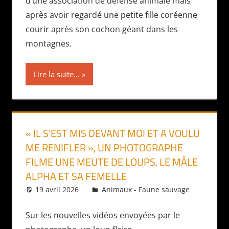
d’une association de défense animale mais
après avoir regardé une petite fille coréenne
courir après son cochon géant dans les
montagnes.
Lire la suite...
« IL S’EST MIS DEVANT MOI ET A VOULU
ME RENIFLER », UN PHOTOGRAPHE
FILME UNE MEUTE DE LOUPS, LE MÂLE
ALPHA ET SA FEMELLE
19 avril 2026
Daniel
Animaux - Faune sauvage
Sur les nouvelles vidéos envoyées par le