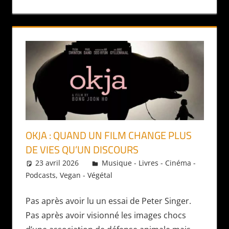
OKJA : QUAND UN FILM CHANGE PLUS
DE VIES QU’UN DISCOURS
23 avril 2026
Daniel
Musique - Livres - Cinéma -
Podcasts
,
Vegan - Végétal
Pas après avoir lu un essai de Peter Singer.
Pas après avoir visionné les images chocs