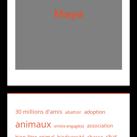
Maya
30 millions d'amis
adoption
abattoir
animaux
association
artiste engagé(e)
chat
bien-être animal
biodiversité
chasse