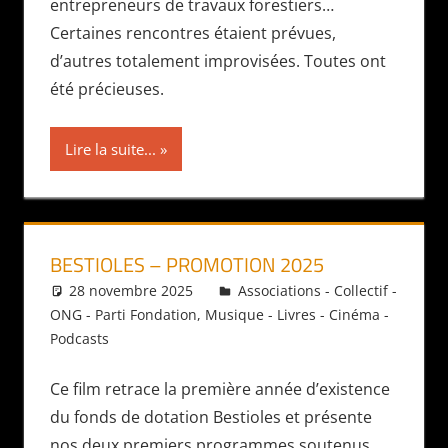
entrepreneurs de travaux forestiers…
Certaines rencontres étaient prévues,
d’autres totalement improvisées. Toutes ont
été précieuses.
Lire la suite...
BESTIOLES – PROMOTION 2025
28 novembre 2025
Daniel
Associations - Collectif -
ONG - Parti Fondation
,
Musique - Livres - Cinéma -
Podcasts
Ce film retrace la première année d’existence
du fonds de dotation Bestioles et présente
nos deux premiers programmes soutenus