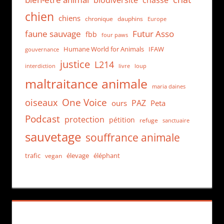
chien
chiens
chronique
dauphins
Europe
faune sauvage
Futur Asso
fbb
four paws
Humane World for Animals
IFAW
gouvernance
justice
L214
interdiction
loup
livre
maltraitance animale
maria daines
One Voice
oiseaux
PAZ
ours
Peta
Podcast
protection
pétition
refuge
sanctuaire
sauvetage
souffrance animale
trafic
élevage
éléphant
vegan