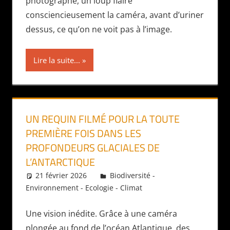
photographe, un loup flaire
consciencieusement la caméra, avant d’uriner
dessus, ce qu’on ne voit pas à l’image.
Lire la suite...
UN REQUIN FILMÉ POUR LA TOUTE
PREMIÈRE FOIS DANS LES
PROFONDEURS GLACIALES DE
L’ANTARCTIQUE
21 février 2026
Daniel
Biodiversité -
Environnement - Ecologie - Climat
Une vision inédite. Grâce à une caméra
plongée au fond de l’océan Atlantique, des